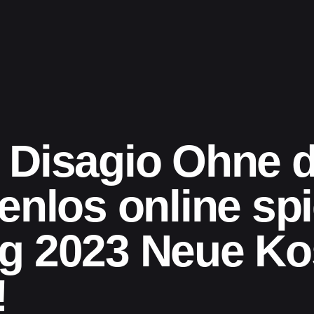
 Disagio Ohne 
enlos online sp
g 2023 Neue Kos
!