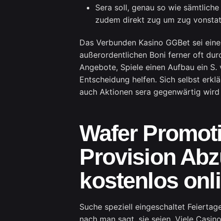
Sera soll, genau so wie sämtliche
zudem direkt zug um zug vonstat
Das Verbunden Kasino GGBet sei eine
außerordentlichen Boni ferner oft du
Angebote, Spiele einen Aufbau ein S. 
Entscheidung helfen. Sich selbst erkl
auch Aktionen sera gegenwärtig wird
Wafer Promot
Provision Abz
kostenlos onl
Suche speziell eingeschaltet Feierta
nach man sagt, sie seien. Viele Casin