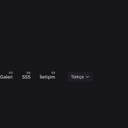
Galeri
SSS
İletişim