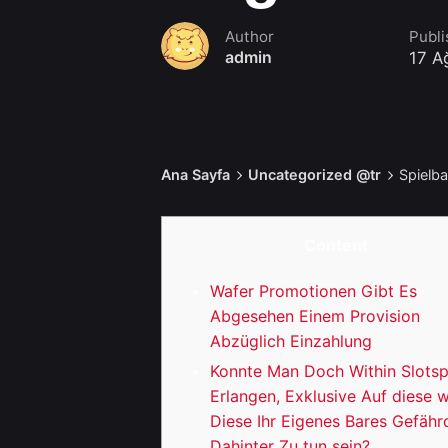
Author
Publ
admin
17 A
Ana Sayfa
Uncategorized @tr
Spielba
Content
Wafer Promotionen Gibt Es
Abgesehen Einem Provision
Abzüglich Einzahlung
Konnte Man Doch Within Slotsp
Erlangen, Exklusive Auf diese 
Diese Ihr Eigenes Bares Gefähr
Dahinter Zu tun sein?