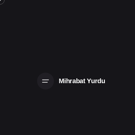
Skip
to
content
Mihrabat Yurdu