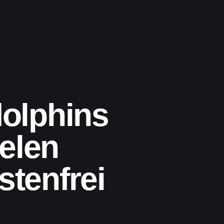
dolphins
ielen
tenfrei