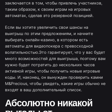
заключается в том, чтобы привлечь участников,
таким образом, к своим играм на игровых
автоматах, сделав это резервной позицией.
Если вы хотите увеличить свои шансы на
выигрыш по этим предложениям, и начните
выбирать онлайн-казино, в котором есть
автоматы для видеопокера с превосходной
волатильностью.Это гарантирует, что у вас будет
много возможностей для выигрыша, поэтому вам
нужно будет потратить до нескольких часов
активной игры, чтобы получить новые игровые
коды. И, наконец, он вынужден проверить камни
M&Precious, чтобы увидеть, какие игры обычно не
входят в ваш дополнительный список.
Абсолютно никакой