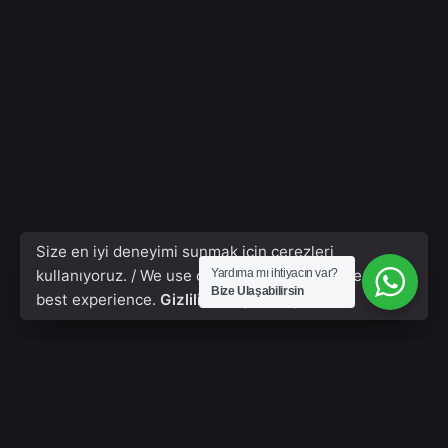
Size en iyi deneyimi sunmak için çerezleri
kullanıyoruz. / We use cookies to give you the
Yardıma mı ihtiyacın var?
Bize Ulaşabilirsin
best experience.
Gizlilik Poliçesi & Çerezler