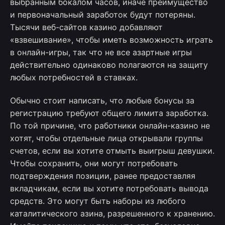
выбранным бокалом часов, иначе преимущество
и первоначальный заработок будут потеряны.
Тысячи веб-сайтов казино добавляют
«взвешивание», чтобы иметь возможность играть
в онлайн-игры, так что не все азартные игры
действительно одинаково полагаются на защиту
любых потребностей в ставках.
Обычно стоит написать, что любые бонусы за
регистрацию требуют общего лимита заработка.
По той причине, что работники онлайн-казино не
хотят, чтобы отдельные лица открывали группы
счетов, если вы хотите отмыть выигрыш девушки.
Чтобы сохранить, они могут потребовать
подтверждения позиции, ранее предоставляя
вкладчикам, если вы хотите потребовать вывода
средств. Это могут быть наборы из любого
каталитического азина, разрешенного к хранению.