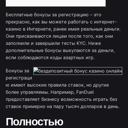
Бесплатные бонусы за регистрацию – это
прекрасно, как вы можете работать с интернет-
казино в Интернете, ранее имея реальные деньги.
Они присваиваются лицам после того, как они
заполнили и завершили тесты KYC. Ниже
дополнительные бонусы выкупаются за деньги,
если соблюдаются коды азартных игр.
Бонусы за
регистраци
ю имеют высокие правила ставок, но другие
более управляемы.
Например, FanDuel
предоставляет бизнесу возможность играть без
ставок примерно на пару тысяч долларов в день.
Полностью