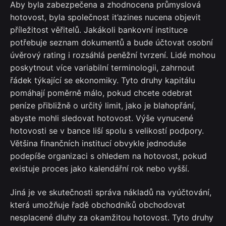
Aby byla zabezpečena a zhodnocena průmyslová
hotovost, byla společnost it’azines nucena objevit
příležitost věřitelů. Jakákoli bankovní instituce
potřebuje seznam dokumentů a bude účtovat osobní
úvěrový rating i rozsáhlá peněžní tvrzení. Lidé mohou
poskytnout více variabilní terminologii, zahrnout
řádek týkající se ekonomiky. Tyto druhy kapitálu
pomáhají poměrně málo, pokud chcete odebrat
peníze přibližně o určitý limit, jako je blahopřání,
abyste mohli sledovat hotovost. Výše vynucené
hotovosti se v bance liší spolu s velikostí podpory.
Většina finančních institucí obvykle jednoduše
podepíše organizaci s ohledem na hotovost, pokud
existuje proces jako kalendářní rok nebo vyšší.
Jiná je ve skutečnosti správa nákladů na vyúčtování,
která umožňuje řadě obchodníků obchodovat
nesplacené dluhy za okamžitou hotovost. Tyto druhy