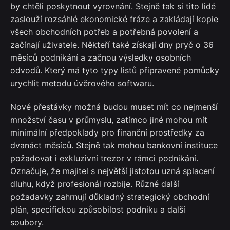
by chtěli poskytnout vyrovnání. Stejně tak si tito lidé
zaslouží rozsáhlé ekonomické fráze a zakládají kopie
všech obchodních potřeb a potřebná povolení a
začínají uživatele. Někteří také získají dny pryč o 36
měsíců podnikání a začnou výsledky osobních
odvodů. Který má tyto typy listů připravené pomůcky
urychlit metodu úvěrového softwaru.
Nové přestávky možná budou muset mít co nejmenší
množství času v průmyslu, zatímco jiné mohou mít
minimální předpoklady pro finanční prostředky za
dvanáct měsíců. Stejně tak mohou bankovní instituce
požadovat i exkluzivní trezor v rámci podnikání.
Označuje, že majitel s největší jistotou uzná splacení
dluhu, když profesionál rozbije. Různé další
požadavky zahrnují důkladný strategický obchodní
plán, specifickou způsobilost podniku a další
soubory.