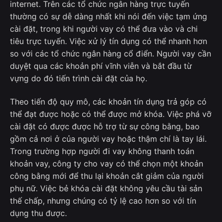
internet. Trên các tổ chức ngân hàng trực tuyến
thường có sự dễ dàng nhất khi nói đến việc tạm ứng
cài đặt, trong khi người vay có thể đưa vào và chi
tiêu trực tuyến. Việc xử lý tín dụng có thể nhanh hơn
so với các tổ chức ngân hàng cổ điển. Người vay cần
duyệt qua các khoản phí vĩnh viễn và bắt đầu từ
vựng do đó tiến trình cài đặt của họ.
Theo tiến độ quy mô, các khoản tín dụng trả góp có
thể đạt được hoặc có thể được mở khóa. Việc phá vỡ
cài đặt có được được hỗ trợ từ sự công bằng, bao
gồm cả nơi ở của người vay hoặc thậm chí là tay lái.
Trong trường hợp người đi vay không thanh toán
khoản vay, công ty cho vay có thể chọn một khoản
công bằng mới để thu lại khoản cắt giảm của người
phụ nữ. Việc bẻ khóa cài đặt không yêu cầu tài sản
thế chấp, nhưng chúng có tỷ lệ cao hơn so với tín
dụng thu được.