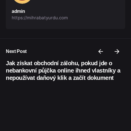
admin
https://mihrabatyurdu.com
Next Post
Jak získat obchodní zálohu, pokud jde o
nebankovní půjčka online ihned vlastníky a
nepoužívat daňový klik a začít dokument