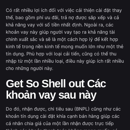
Có rất nhiều lợi ích đối với việc cải thiện cài đặt thay
thế, bao gồm phí ưu đãi, trả nợ được sắp xếp và cả
khả năng vay với số tiền nhất định. Ngoài ra, các
khoản vay này giúp người vay tạo ra khả năng tài
chính xuất sắc và sẽ là một cách hợp lý để kết hợp
kinh tế trong nền kinh tế mong muốn lớn như một thẻ
tín dụng. Phù hợp với loại cải tiến, cũng có thể thu
nhập từ một lần nhiều loại, điều này giúp ích rất nhiều
cho những người này.
Get So Shell out Các
khoản vay sau này
Do đó, nhận được, chi tiêu sau (BNPL) cũng như các
khoản tín dụng cài đặt khía cạnh bán hàng giúp các
cá nhân chia giá của một lần nhận được trực tiếp