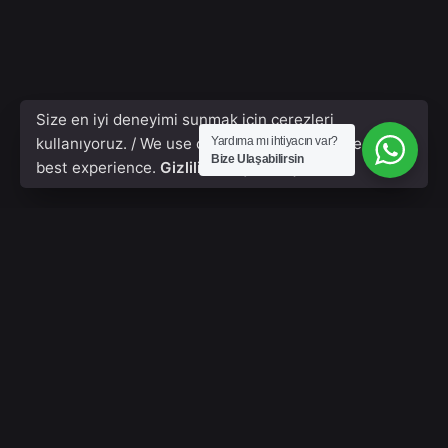
Size en iyi deneyimi sunmak için çerezleri
kullanıyoruz. / We use cookies to give you the
Yardıma mı ihtiyacın var?
Bize Ulaşabilirsin
best experience.
Gizlilik Poliçesi & Çerezler