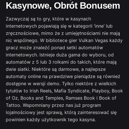
Kasynowe, Obrót Bonusem
Zazwyczaj są to gry, które w kasynach
internetowych pojawiają się w kategorii ‘inne’ lub
zręcznościowe, mimo że z umiejętnościami nie mają
nic wspólnego. W bibliotece gier Vulkan Vegas każdy
gracz może znaleźć ponad setki automatów
internetowych. Istnieje duża gama do wyboru, od
automatów z 5 lub 3 rolkami do takich, które mają
dwie siatki. Niektóre są darmowe, a najlepsze
automaty online na prawdziwe pieniądze są również
dostępne w wersji demo. Tylko niektóre z wielkich
tytułów to Irish Reels, Mafia Syndicate, Playboy, Book
of Oz, Books and Temples, Ramses Book i Book of
Tattoo. Wspomniany przez nas już program
lojalnościowy jest sprawą, którą zainteresować się
powinien każdy użytkownik tego kasyna.