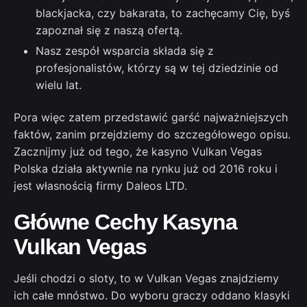
blackjacka, czy bakarata, to zachęcamy Cię, byś
zapoznał się z naszą ofertą.
Nasz zespół wsparcia składa się z
profesjonalistów, którzy są w tej dziedzinie od
wielu lat.
Pora więc zatem przedstawić garść najważniejszych
faktów, zanim przejdziemy do szczegółowego opisu.
Zacznijmy już od tego, że kasyno Vulkan Vegas
Polska działa aktywnie na rynku już od 2016 roku i
jest własnością firmy Daleos LTD.
Główne Cechy Kasyna
Vulkan Vegas
Jeśli chodzi o sloty, to w Vulkan Vegas znajdziemy
ich całe mnóstwo. Do wyboru graczy oddano klasyki