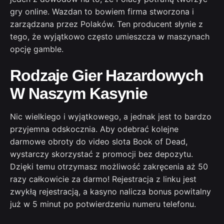
gry online. Wazdan to bowiem firma stworzona i
zarządzana przez Polaków. Ten producent słynie z
tego, że wyjątkowo często umieszcza w maszynach
opcję gamble.
Rodzaje Gier Hazardowych
W Naszym Kasynie
Nic wielkiego i wyjątkowego, a jednak jest to bardzo
przyjemna odskocznia. Aby odebrać kolejne
darmowe obroty do video slota Book of Dead,
wystarczy skorzystać z promocji bez depozytu.
Dzięki temu otrzymasz możliwość zakręcenia aż 50
razy całkowicie za darmo! Rejestracja z linku jest
zwykłą rejestracją, a kasyno nalicza bonus powitalny
już w 5 minut po potwierdzeniu numeru telefonu.