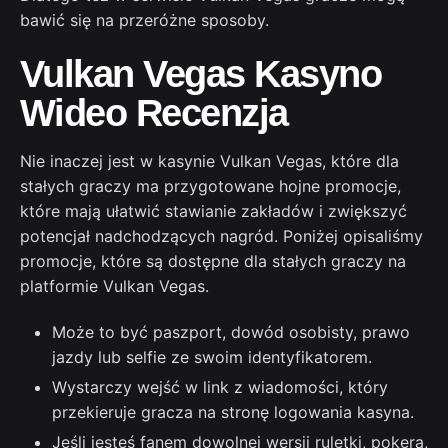
bawić się na przeróżne sposoby.
Vulkan Vegas Kasyno
Wideo Recenzja
Nie inaczej jest w kasynie Vulkan Vegas, które dla
stałych graczy ma przygotowane hojne promocje,
które mają ułatwić stawianie zakładów i zwiększyć
potencjał nadchodzących nagród. Poniżej opisaliśmy
promocje, które są dostępne dla stałych graczy na
platformie Vulkan Vegas.
Może to być paszport, dowód osobisty, prawo
jazdy lub selfie ze swoim identyfikatorem.
Wystarczy wejść w link z wiadomości, który
przekieruje gracza na stronę logowania kasyna.
Jeśli jesteś fanem dowolnej wersji ruletki, pokera,