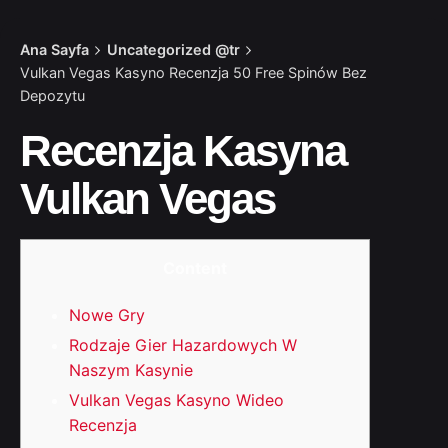
Ana Sayfa
Uncategorized @tr
Vulkan Vegas Kasyno Recenzja 50 Free Spinów Bez
Depozytu️
Recenzja Kasyna
Vulkan Vegas
Content
Nowe Gry
Rodzaje Gier Hazardowych W
Naszym Kasynie
Vulkan Vegas Kasyno Wideo
Recenzja