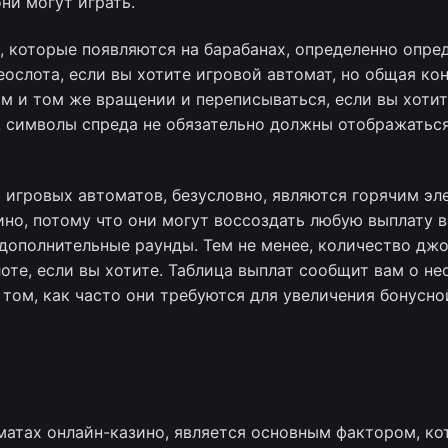
ни могут играть.
, которые появляются на барабанах, определенно опр
ослота, если вы хотите игровой автомат, но общая кон
м и том же вращении и переписываться, если вы хотите
, символы спреда не обязательно должны отображаться
игровых автоматов, безусловно, являются горячим эл
ино, потому что они могут воссоздать любую выплату 
дополнительные раунды. Тем не менее, количество джо
лоте, если вы хотите. Таблица выплат сообщит вам о н
о том, как часто они требуются для увеличения бонусн
матах онлайн-казино, является основным фактором, к