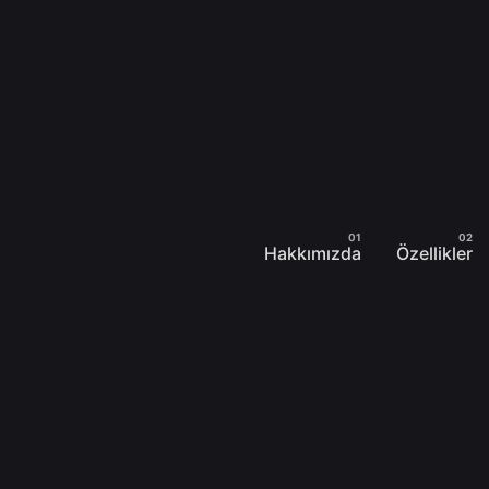
Hakkımızda
Özellikler