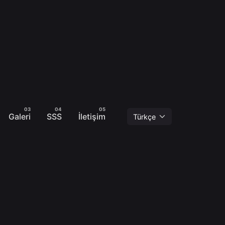
Galeri
SSS
İletişim