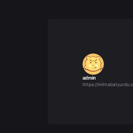
admin
https://mihrabatyurdu.