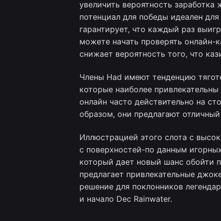
увеличить вероятность заработка 
потенциал для победы идеален для
гарантирует, что каждый раз выигр
можете начать проверять онлайн-к
снижает вероятность того, что ка
Члены Had имеют тенденцию тяготе
которые наиболее привлекательны 
онлайн часто действительно на ст
образом, они предлагают отличный
Иллюстрацией этого слота с высок
с поверхностей-по данным игорных
который дает новый шанс обойти п
предлагает привлекательные джок
решение для поклонников легендарной
и начало Dec Rainwater.