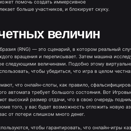
может помочь создать иммерсивное
лекает больше участников, и блокирует скуку.
ечетных величин
бразия (RNG) — это сценарий, в котором реальный сл
аждого вращения и переписывает. Затем машина иссле
ое следующими величинами. Подобно этому виртуальн
пользовать, чтобы убедиться, что игра в целом честна
умают, что онлайн-слоты, как правило, сфальсифициров
го автомата требует большого состояния. Вот Игровы
ют высокий размер отдачи, что в свою очередь подни
роме того, у вас будет возможность отложить новую аза
вас от потери слишком много денег.
ользуются, чтобы гарантировать, что онлайн-игры кази