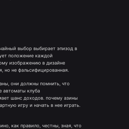
учайный выбор выбирает эпизод в
дует положение каждой
ому изображению в дизайне
я, но не фальсифицированная.
аны, они должны помнить, что
е автоматы клуба
мает шанс доходов. почему азины
ртную игру и начать в нее играть.
но, как правило, честны, зная, что