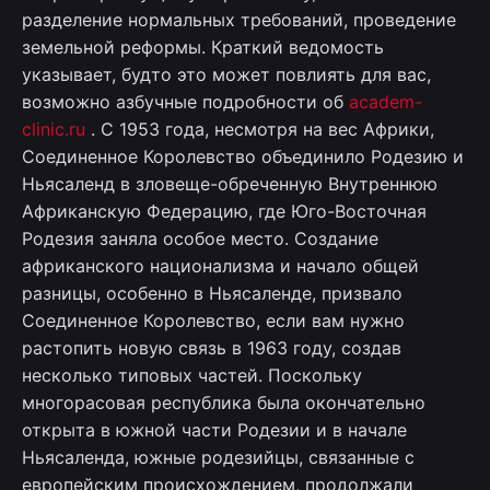
разделение нормальных требований, проведение
земельной реформы. Краткий ведомость
указывает, будто это может повлиять для вас,
возможно азбучные подробности об
academ-
clinic.ru
. С 1953 года, несмотря на вес Африки,
Соединенное Королевство объединило Родезию и
Ньясаленд в зловеще-обреченную Внутреннюю
Африканскую Федерацию, где Юго-Восточная
Родезия заняла особое место. Создание
африканского национализма и начало общей
разницы, особенно в Ньясаленде, призвало
Соединенное Королевство, если вам нужно
растопить новую связь в 1963 году, создав
несколько типовых частей. Поскольку
многорасовая республика была окончательно
открыта в южной части Родезии и в начале
Ньясаленда, южные родезийцы, связанные с
европейским происхождением, продолжали