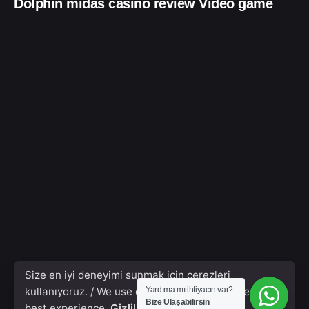
Dolphin midas casino review Video game
Size en iyi deneyimi sunmak için çerezleri
kullanıyoruz. / We use cookies to give you the
Yardıma mı ihtiyacın var?
Bize Ulaşabilirsin
best experience.
Gizlilik Poliçesi & Çerezler