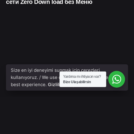
сети Zero Down load без Меню
Size en iyi deneyimi sunmak için çerezleri
kullanıyoruz. / We use cookies to give you the
Yardıma mı ihtiyacın var?
Bize Ulaşabilirsin
best experience.
Gizlilik Poliçesi & Çerezler