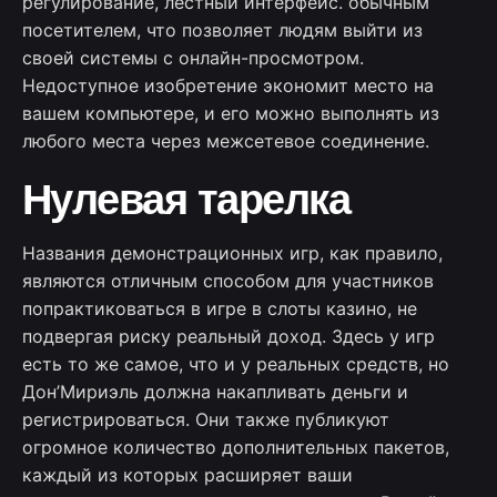
регулирование, лестный интерфейс. обычным
посетителем, что позволяет людям выйти из
своей системы с онлайн-просмотром.
Недоступное изобретение экономит место на
вашем компьютере, и его можно выполнять из
любого места через межсетевое соединение.
Нулевая тарелка
Названия демонстрационных игр, как правило,
являются отличным способом для участников
попрактиковаться в игре в слоты казино, не
подвергая риску реальный доход. Здесь у игр
есть то же самое, что и у реальных средств, но
Дон’Мириэль должна накапливать деньги и
регистрироваться. Они также публикуют
огромное количество дополнительных пакетов,
каждый из которых расширяет ваши