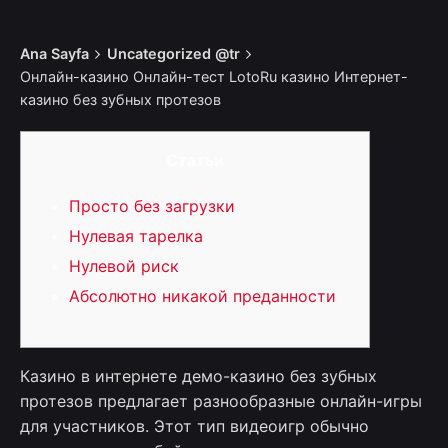
Ana Sayfa
Uncategorized @tr
Онлайн-казино Онлайн-тест LotoRu казино Интернет-
казино без зубных протезов
Статьи
Просто без загрузки
Нулевая тарелка
Нулевой риск
Абсолютно никакой преданности
Казино в интернете демо-казино без зубных
протезов предлагает разнообразные онлайн-игры
для участников. Этот тип видеоигр обычно