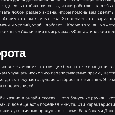
е, где есть стабильная связь, и они работают на любых
вать любой размер экрана, чтобы помочь вам сделать
рабочим столом компьютера. Это делает этот вариант
мени и усилий, чтобы добавить. Кроме того, вы может
аких как «Увеличение выигрыша», «Фантастические вол
орота
 основные эмблемы, готовящие бесплатные вращения в
кам улучшать несколько переписываемых преимуществ,
когда вы покупаете лучшие разбросанные значки. Это 
ных перезаписей.
йн-казино в онлайн-слотах — это бонусные раунды, к
нах, и все еще есть победная минута. Эти характерист
х или аутентичных продуктах с тремя барабанами.Доп