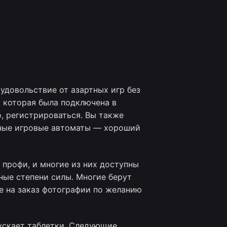
довольствие от азартных игр без
, которая была подключена в
, регистрироваться. Вы также
тные игровые автоматы — хороший
 профи, и многие из них доступны
ные степени силы. Многие берут
ые на заказ фотографии по желанию
пускает таблетки. Следующие