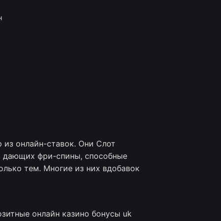
н
 из онлайн-ставок. Они Слот
, дающих фри-спины, способные
олько тем.
Многие из них вдобавок