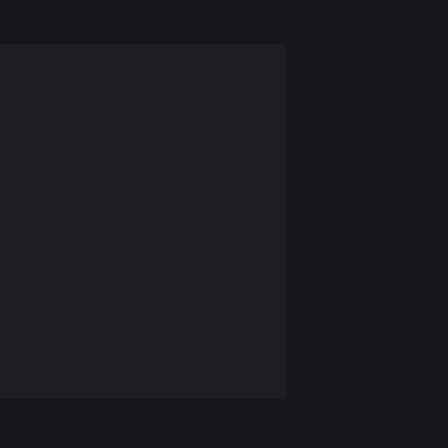
Next
Post