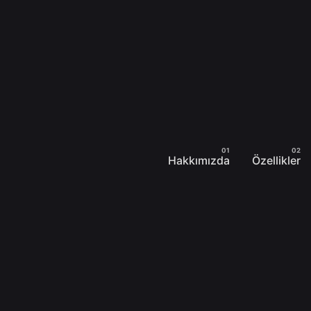
Hakkımızda
Özellikler