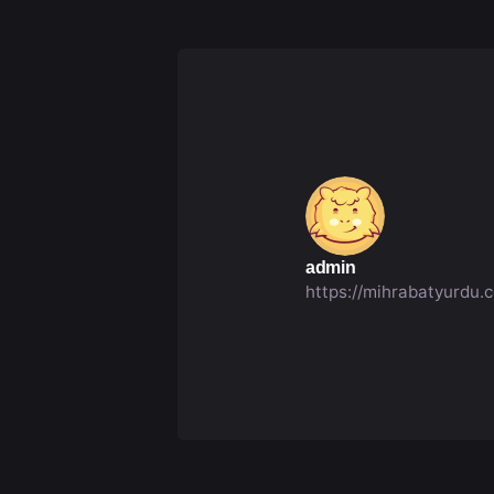
admin
https://mihrabatyurdu.