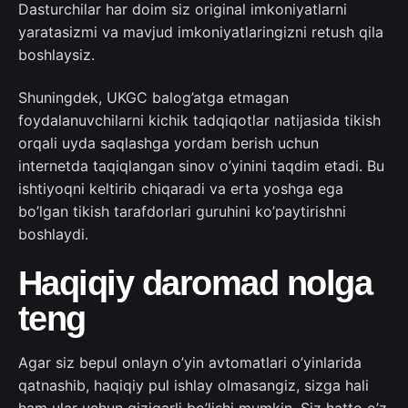
Dasturchilar har doim siz original imkoniyatlarni
yaratasizmi va mavjud imkoniyatlaringizni retush qila
boshlaysiz.
Shuningdek, UKGC balog’atga etmagan
foydalanuvchilarni kichik tadqiqotlar natijasida tikish
orqali uyda saqlashga yordam berish uchun
internetda taqiqlangan sinov o’yinini taqdim etadi. Bu
ishtiyoqni keltirib chiqaradi va erta yoshga ega
bo’lgan tikish tarafdorlari guruhini ko’paytirishni
boshlaydi.
Haqiqiy daromad nolga
teng
Agar siz bepul onlayn o’yin avtomatlari o’yinlarida
qatnashib, haqiqiy pul ishlay olmasangiz, sizga hali
ham ular uchun qiziqarli bo’lishi mumkin. Siz hatto o’z