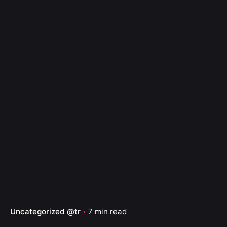
Uncategorized @tr
7 min read