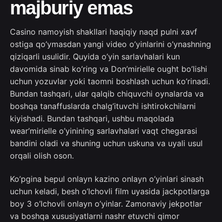
majburiy emas
Casino namoyish shakllari haqiqiy naqd pulni xavf
ostiga qo’ymasdan yangi video o’yinlarini o’ynashning
qiziqarli usulidir. Quyida o’yin sarlavhalari kun
davomida sinab ko’ring va Don’mirielle ought bo’lishi
uchun yozuvlar yoki taomni boshlash uchun ko’rinadi.
Bundan tashqari, ular qalqib chiquvchi oynalarda va
boshqa tanaffuslarda chalg’ituvchi ishtirokchilarni
kiyishadi. Bundan tashqari, ushbu maqolada
wear’mirielle o’yinining sarlavhalari vaqt chegarasi
bandini oladi va shuning uchun uskuna va uyali usul
orqali olish oson.
Ko’pgina bepul onlayn kazino onlayn o’yinlari sinash
uchun keladi, besh o’lchovli film uyasida jackpotlarga
boy 3 o’lchovli onlayn o’yinlar. Zamonaviy jekpotlar
va boshqa xususiyatlarni nashr etuvchi qimor