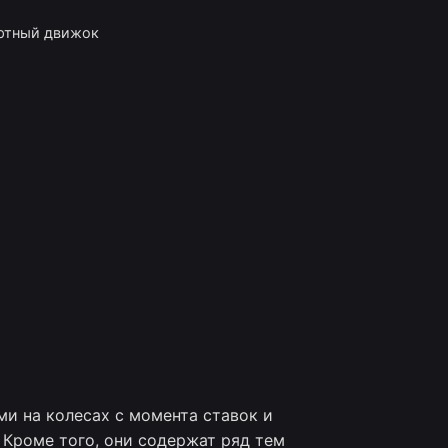
артный движок
ми на колесах с момента ставок и
 Кроме того, они содержат ряд тем