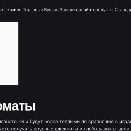
нет-казино Торговые Вулкан России онлайн-продукты Станд
оматы
планете. Они будут более теплыми по сравнению с игра
ожете получать крупные джекпоты из небольших ставок.