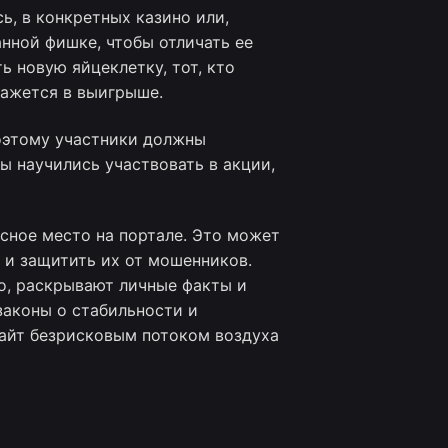
ь, в конкретных казино или,
нной фишке, чтобы отличать ее
ть новую яйцеклетку, тот, кто
кажется в выигрыше.
поэтому участники должны
вы научились участвовать в акции,
сное место на портале. Это может
 и защитить их от мошенников.
ло, раскрывают личные факты и
законы о стабильности и
Next
сайт безрисковым потоком воздуха
Post