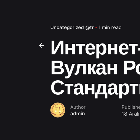
Uncategorized @tr
1 min read
Интернет
Вулкан Р
Стандарт
Author
Publish
admin
18 Aral