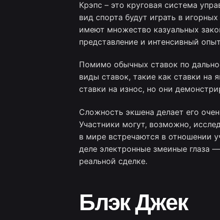
Крэпс – это круговая система упра
вид спорта будут играть в игорных
имеют множество казуальных зако
представление и интенсивный опыт
Помимо обычных ставок по дально
виды ставок, такие как ставки на 
ставки на износ, но они демонстр
Сложность экшена делает его очен
Участники могут, возможно, иссле
в мире встречаются в отношении у
деле электронные змеиные глаза — 
реальной сделке.
Блэк Джек