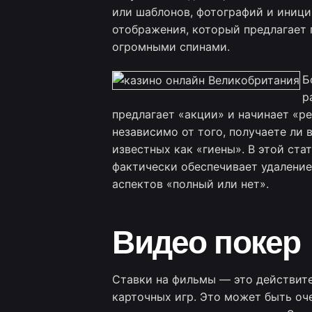
или шаблонов, фотографий и иниц
отображения, который предлагает
огромными спинами.
Б
р
предлагает «акции» и начинает «ре
независимо от того, получаете ли
известных как «гиены». В этой ста
фактически обеспечивает удаление 
аспектов «полный или нет».
Видео покер
Ставки на фильмы — это действите
карточных игр. Это может быть оч