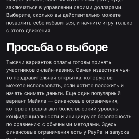
заключаться в управлении своими долларами.
Выберите, сколько вы действительно можете
позволить себе избавиться, и начните игру только
с этого движения.
Просьба о выборе
Тысячи вариантов оплаты готовы принять
участников онлайн-казино. Самая известная чья-
то поздравительная открытка, которую вы
можете использовать, если хотите положить и
начать снимать деньги. Еще один популярный
вариант Майкла — финансовые ограничения,
которые предлагают более высокий уровень
конфиденциальности и инициируют безопасность
по сравнению с обычными методами. Здесь
финансовые ограничения есть у PayPal и запуска