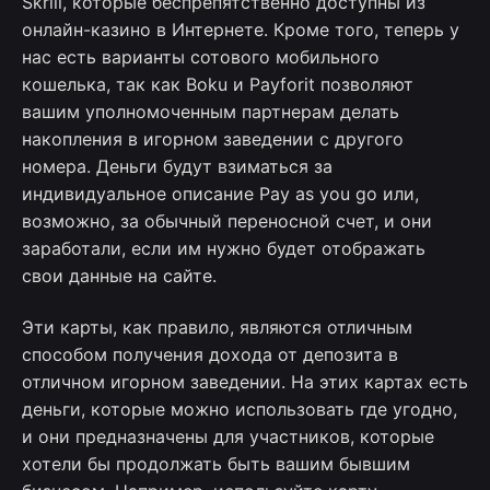
Skrill, которые беспрепятственно доступны из
онлайн-казино в Интернете. Кроме того, теперь у
нас есть варианты сотового мобильного
кошелька, так как Boku и Payforit позволяют
вашим уполномоченным партнерам делать
накопления в игорном заведении с другого
номера. Деньги будут взиматься за
индивидуальное описание Pay as you go или,
возможно, за обычный переносной счет, и они
заработали, если им нужно будет отображать
свои данные на сайте.
Эти карты, как правило, являются отличным
способом получения дохода от депозита в
отличном игорном заведении. На этих картах есть
деньги, которые можно использовать где угодно,
и они предназначены для участников, которые
хотели бы продолжать быть вашим бывшим