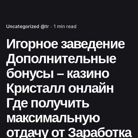
Uncategorized @tr
1 min read
Игорное заведение
Дополнительные
бонусы – казино
Кристалл онлайн
Где получить
максимальную
отдачу от Заработка