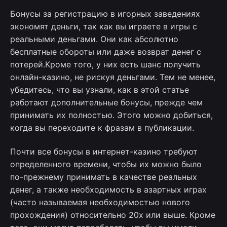
Бонусы за регистрацию в игорных заведениях
экономят деньги, так как вы играете в игры с
реальными деньгами. Они как абсолютно
бесплатные обороты или даже возврат денег с
потерей.Кроме того, у них есть шанс получить
онлайн-казино, не рискуя деньгами. Тем не менее,
убедитесь, что вы узнали, как в этой статье
работают дополнительные бонусы, прежде чем
принимать их полностью. Этого можно добиться,
когда вы переходите к фразам в публикации.
Почти все бонусы в интернет-казино требуют
определенного времени, чтобы их можно было
по-прежнему принимать в качестве реальных
денег, а также необходимость в азартных играх
(часто называемая необходимостью нового
прохождения) относительно 20x или выше. Кроме