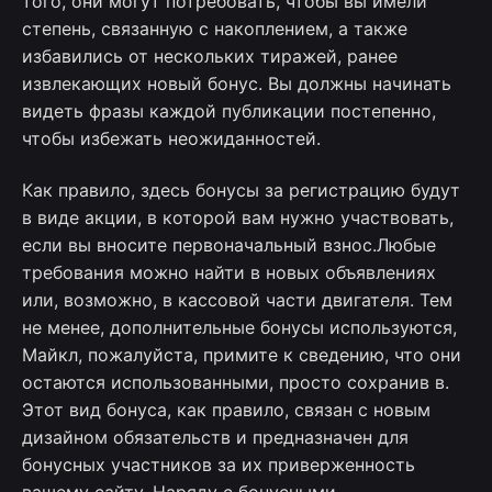
того, они могут потребовать, чтобы вы имели
степень, связанную с накоплением, а также
избавились от нескольких тиражей, ранее
извлекающих новый бонус. Вы должны начинать
видеть фразы каждой публикации постепенно,
чтобы избежать неожиданностей.
Как правило, здесь бонусы за регистрацию будут
в виде акции, в которой вам нужно участвовать,
если вы вносите первоначальный взнос.Любые
требования можно найти в новых объявлениях
или, возможно, в кассовой части двигателя. Тем
не менее, дополнительные бонусы используются,
Майкл, пожалуйста, примите к сведению, что они
остаются использованными, просто сохранив в.
Этот вид бонуса, как правило, связан с новым
дизайном обязательств и предназначен для
бонусных участников за их приверженность
вашему сайту. Наряду с бонусными