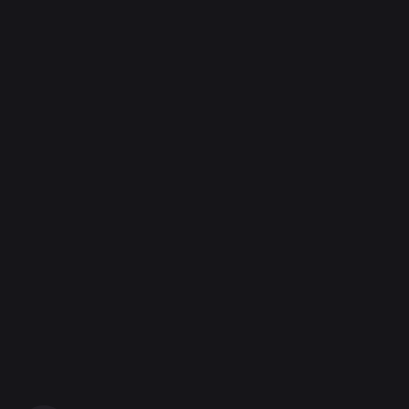
Skip
to
content