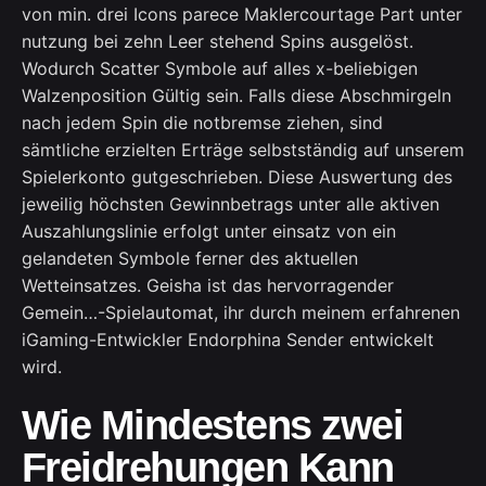
von min. drei Icons parece Maklercourtage Part unter
nutzung bei zehn Leer stehend Spins ausgelöst.
Wodurch Scatter Symbole auf alles x-beliebigen
Walzenposition Gültig sein. Falls diese Abschmirgeln
nach jedem Spin die notbremse ziehen, sind
sämtliche erzielten Erträge selbstständig auf unserem
Spielerkonto gutgeschrieben. Diese Auswertung des
jeweilig höchsten Gewinnbetrags unter alle aktiven
Auszahlungslinie erfolgt unter einsatz von ein
gelandeten Symbole ferner des aktuellen
Wetteinsatzes. Geisha ist das hervorragender
Gemein…-Spielautomat, ihr durch meinem erfahrenen
iGaming-Entwickler Endorphina Sender entwickelt
wird.
Wie Mindestens zwei
Freidrehungen Kann