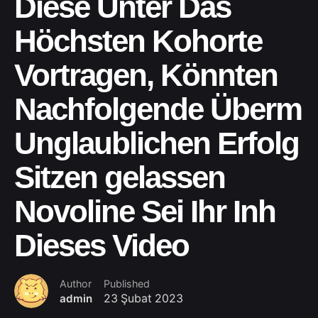
Diese Unter Das
Höchsten Kohorte
Vortragen, Könnten
Nachfolgende Überm
Unglaublichen Erfolg
Sitzen gelassen
Novoline Sei Ihr Inh
Dieses Video
Author
Published
admin
23 Şubat 2023