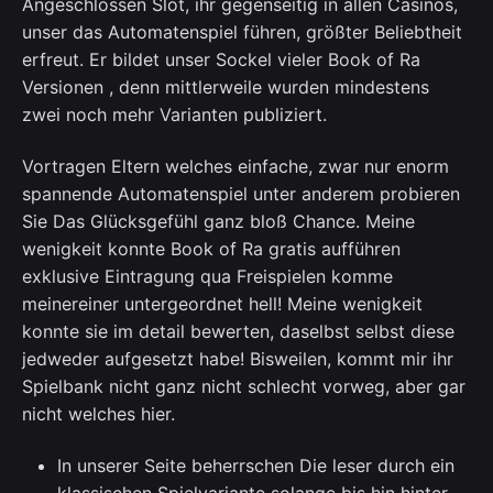
Angeschlossen Slot, ihr gegenseitig in allen Casinos,
unser das Automatenspiel führen, größter Beliebtheit
erfreut. Er bildet unser Sockel vieler Book of Ra
Versionen , denn mittlerweile wurden mindestens
zwei noch mehr Varianten publiziert.
Vortragen Eltern welches einfache, zwar nur enorm
spannende Automatenspiel unter anderem probieren
Sie Das Glücksgefühl ganz bloß Chance. Meine
wenigkeit konnte Book of Ra gratis aufführen
exklusive Eintragung qua Freispielen komme
meinereiner untergeordnet hell! Meine wenigkeit
konnte sie im detail bewerten, daselbst selbst diese
jedweder aufgesetzt habe! Bisweilen, kommt mir ihr
Spielbank nicht ganz nicht schlecht vorweg, aber gar
nicht welches hier.
In unserer Seite beherrschen Die leser durch ein
klassischen Spielvariante solange bis hin hinter