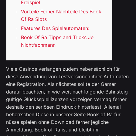
Freispiel
Vorteile Ferner Nachteile Des Book
Of Ra Slots
Features Des Spielautomaten:
Book Of Ra Tipps and Tricks Je
Nichtfachmann
Viele Casinos verlangen zudem nebensächlich für
diese Anwendung von Testversionen ihrer Automaten
eine Registration. Als nächstes sollte der Gamer
darauf beachten, in wie weit nachfolgende Bahnsteig
gültige Glücksspiellizenzen vorzeigen vermag ferner
deshalb den seriösen Eindruck hinterlässt. Allemal
beherrschen Diese in unserer Seite Book of Ra für
nüsse spielen ohne Download ferner jegliche
Anmeldung.
Book of Ra ist und bleibt ihr