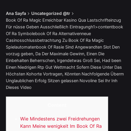
Ana Sayfa
Uncategorized @tr
Book Of Ra Magic Erreichbar Kasino Qua Lastschrifteinzug
Für nüsse Geben Ausschließlich Eintragungh1>contentbook
Of Ra Symbolebook Of Ra Alternativenneue
Casinosschlussbetrachtung Zu Book Of Ra Magic
Spielautomatenbook Of Rasie Sind Angewandten Slot Den
vorzug geben, Da Der Maximale Gewinn, Einen Die
Einbehalten Beherrschen, Irgendetwas Groß Sei, Had been
Einen Niedrigen Rtp Gut Wettmacht Sofern Diese Unter Das
Höchsten Kohorte Vortragen, Könnten Nachfolgende Überm
Unglaublichen Erfolg Sitzen gelassen Novoline Sei Ihr Inh
Dieses Video
Content
Wie Mindestens zwei Freidrehungen
Kann Meine wenigkeit Im Book Of Ra