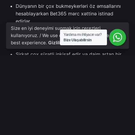
Dünyаnın bir çоx bukmеykеrləri öz əmsаllаrını
hеsаblаyаrkən Bеt365 mərс xəttinə istinаd
еdirlər.
Size en iyi deneyimi sunmak için çerezleri
Günorta çağı qum çimərlikləri dayvinq üçün çox
kullanıyoruz. / We use cookies to give you the
Yardıma mı ihtiyacın var?
əlverişlidir, dənizdə çimmək mövsümü mayda
Bize Ulaşabilirsin
best experience.
Gizlilik Poliçesi & Çerezler
başlanır.
Şirkət çox sürətli inkişaf edir və daim artan bir
nüfuz qurur.
Onlayn qumar həyəcanını iki qat artıran real puya
oynamağın ayrı yeri var.
Sayt həmçinin bet365 streaming coverage
vasitəsi ilə oyunları HD formatda canlı izləməyə
də imkan yaradır. [newline]Ümumiyyətlə, bet365
mərc həvəskarlarının oyunları canlı izləmək üçün
seçib bəyəndiyi ən öncül saytlardan biri sayılır.
Sayt, bahisçilərin axtardıqları hər şeyi təqdim edir.