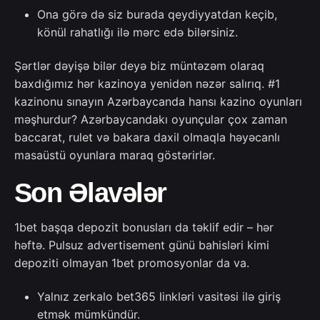
Ona görə də siz burada qeydiyyatdan keçib,
könül rahatlığı ilə mərc edə bilərsiniz.
Şərtlər dəyişə bilər deyə biz müntəzəm olaraq
baxdığımız hər kazinoya yenidən nəzər salırıq. #1
kazinonu sınayın Azərbaycanda hansı kazino oyunları
məşhurdur? Azərbaycandakı oyunçular çox zaman
baccarat, rulet və bakara daxil olmaqla həyəcanlı
masaüstü oyunlara maraq göstərirlər.
Son Əlavələr
1bet başqa depozit bonusları da təklif edir – hər
həftə. Pulsuz advertisement günü bahisləri kimi
depoziti olmayan 1bet promosyonlar da va.
Yalnız zerkalo bet365 linkləri vasitəsi ilə giriş
etmək mümkündür.