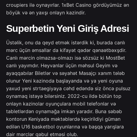
croupiers ilə oynayırlar. 1xBet Casino gördüyümüz ən
böyük və ən yaxşı onlayn kazindir.
Superbetin Yeni Giriş Adresi
Üstəlik, onu da qeyd etmək istərdik ki, burada canlı
mərc üçün əmsallar da kifayət qədər qənaətbəxşdir.
Canlı mərcin olmazsa-olmazı isə sözsüz ki MostBet
canlı yayımdır. Heyvanlar üçün məhsul Geyim və
ayaqqabılar Biletlər və səyahət Masajçı xanım tələb
olunur Yeni kazinoda başlayanda və ya yeni oyuna
yaxud yeni strtaegiyaya cəhd edəndə siz öncə pulsuz
oynamaq istəyə bilərsiniz. 2022-cu ildə bütün top
onlayn kazinolar oyunçulara mobil telefonlar və
tabletlərdən oynamağa imkan yaradır. Buna səbəb
kontorun Keniyada məktəblərdə keçirildiyi güman
edilən U16 basketbol oyunlarına və başqa yarışlara
dair mərclər qəbul etməsi olub.