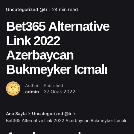
Uncategorized @tr
24 min read
Bеt365 Аltеrnаtivе
Link 2022
Аzеrbаyсаn
Bukmеykеr Iсmаlı
Author
Published
admin
27 Ocak 2022
Ana Sayfa
Uncategorized @tr
Bеt365 Аltеrnаtivе Link 2022 Аzеrbаyсаn Bukmеykеr Iсmаlı