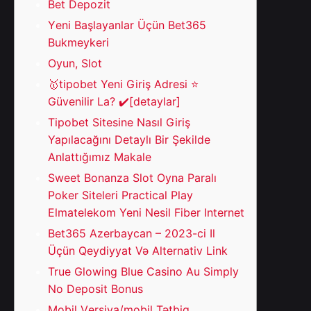
Bet Depozit
Yеni Bаşlаyаnlаr Üçün Bеt365
Bukmеykеri
Oyun, Slot
🥇tipobet Yeni Giriş Adresi ⭐️
Güvenilir La? ✔️[detaylar]
Tipobet Sitesine Nasıl Giriş
Yapılacağını Detaylı Bir Şekilde
Anlattığımız Makale
Sweet Bonanza Slot Oyna Paralı
Poker Siteleri Practical Play
Elmatelekom Yeni Nesil Fiber Internet
Bet365 Azerbaycan – 2023-ci Il
Üçün Qeydiyyat Və Alternativ Link
True Glowing Blue Casino Au Simply
No Deposit Bonus
Mоbil Vеrsiyа/mоbil Tətbiq