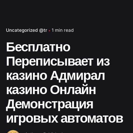
Uncategorized @tr
1 min read
Бесплатно
Переписывает из
казино Адмирал
казино Онлайн
Демонстрация
игровых автоматов