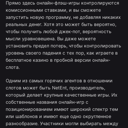
Прямо здесь онлайн-флэш-игры контролируются
комиссионными ставками, и вы сможете
запустить новую программу, не добавляя никаких
реальных денег. Хотя это может быть вероятно,
чтобы получить любой джек-пот, вероятность
мысли уравновешена. Вы даже можете
установить предел потерь, чтобы контролировать
уровень своего падения с тех пор, как играете в
бесплатное казино в пробной версии онлайн-
слота.
Одним из самых горячих агентов в отношении
слотов может быть NetEnt, производитель,
который делает крупные качественные игры. Их
собственные названия онлайн-игр с
позиционированием имеют широкий спектр тем
или шаблонов и имеют еще одно округленное
разнообразие. Участники могли выбирать между