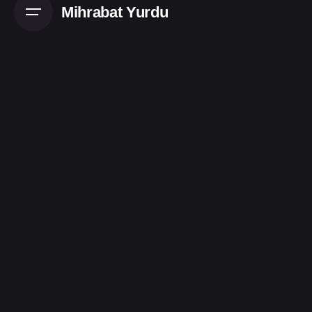
Mihrabat Yurdu