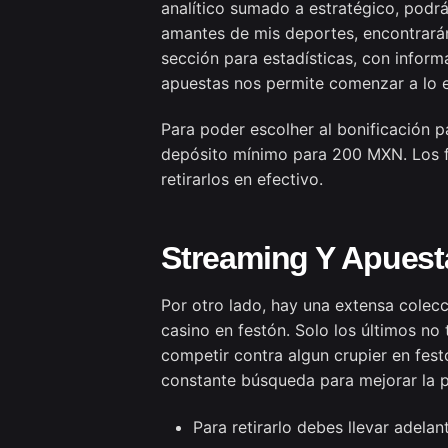
analítico sumado a estratégico, podrá
amantes de mis deportes, encontrar
sección para estadísticas, con infor
apuestas nos permite comenzar a lo 
Para poder escolher al bonificación 
depósito mínimo para 200 MXN. Los f
retirarlos en efectivo.
Streaming Y Apuest
Por otro lado, hay una extensa colecc
casino en festón. Solo los últimos no 
competir contra algun crupier en fest
constante búsqueda para mejorar la p
Para retirarlo debes llevar adel