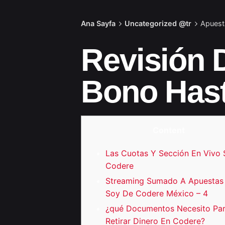
Ana Sayfa
Uncategorized @tr
Apuest
Revisión 
Bono Has
Content
Las Cuotas Y Sección En Vivo
Codere
Streaming Sumado A Apuestas
Soy De Codere México – 4
¿qué Documentos Necesito Pa
Retirar Dinero En Codere?