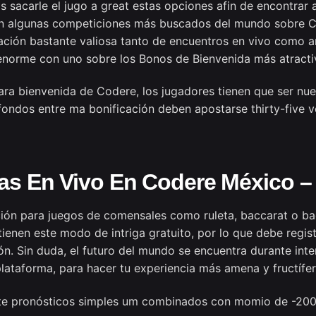
s sacarle el jugo a great estas opciones afin de encontrar
án algunas competiciones más buscados del mundo sobre C
mación bastante valiosa tanto de encuentros en vivo como a
enorme con uno sobre los Bonos de Bienvenida más atracti
para bienvenida de Codere, los jugadores tienen que ser nu
ondos entre ma bonificación deben apostarse thirty-five v
as En Vivo En Codere México –
ión para juegos de comensales como ruleta, baccarat o bac
tienen este modo de intriga gratuito, por lo que debe regist
ón. Sin duda, el futuro del mundo se encuentra durante int
lataforma, para hacer tu experiencia más amena y fructífer
ante pronósticos simples um combinados con momio de -200