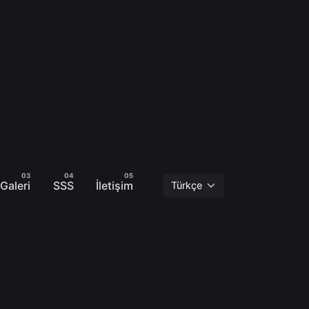
Galeri
SSS
İletişim