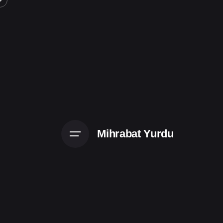
Skip
to
content
Mihrabat Yurdu