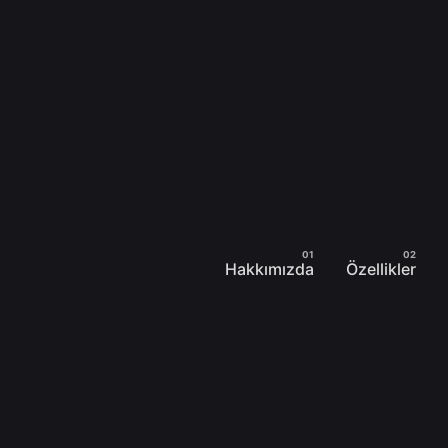
Hakkımızda
Özellikler