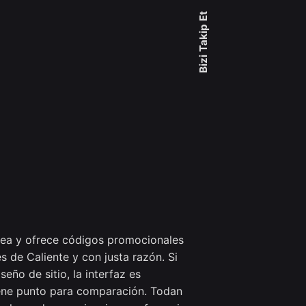
Bizi Takip Et
nea y ofrece códigos promocionales
 de Caliente y con justa razón. Si
ño de sitio, la interfaz es
iene punto para comparación. Todan