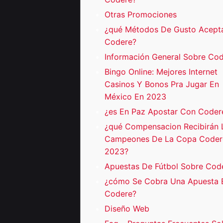
Otras Promociones
¿qué Métodos De Gusto Acept
Codere?
Información General Sobre Co
Bingo Online: Mejores Internet
Casinos Y Bonos Pra Jugar En
México En 2023
¿es En Paz Apostar Con Coder
¿qué Compensacion Recibirán 
Campeones De La Copa Coder
2023?
Apuestas De Fútbol Sobre Cod
¿cómo Se Cobra Una Apuesta 
Codere?
Diseño Web